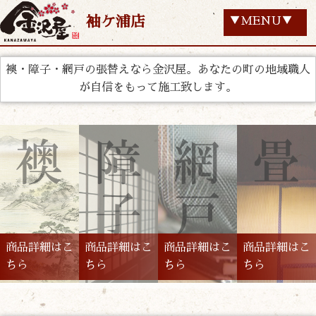
袖ケ浦店
▼MENU▼
襖・障子・網戸の張替えなら金沢屋。あなたの町の地域職人
が自信をもって施工致します。
商品詳細はこ
商品詳細はこ
商品詳細はこ
商品詳細はこ
ちら
ちら
ちら
ちら