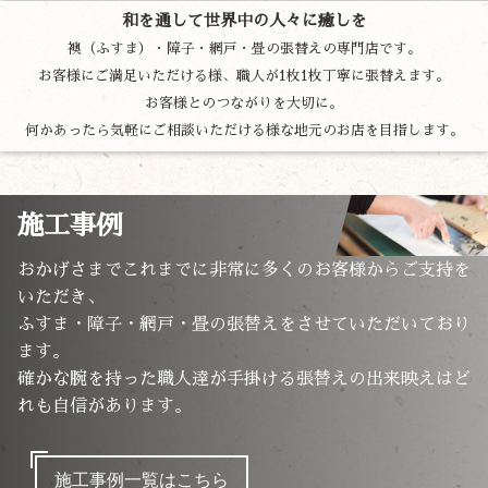
和を通して世界中の人々に癒しを
襖（ふすま）・障子・網戸・畳の張替えの専門店です。
お客様にご満足いただける様、職人が1枚1枚丁寧に張替えます。
お客様とのつながりを大切に。
何かあったら気軽にご相談いただける様な地元のお店を目指します。
施工事例
おかげさまでこれまでに非常に多くのお客様からご支持を
いただき、
ふすま・障子・網戸・畳の張替えをさせていただいており
ます。
確かな腕を持った職人達が手掛ける張替えの出来映えはど
れも自信があります。
施工事例一覧はこちら